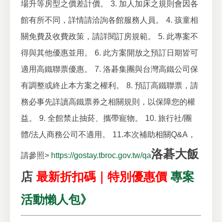
場升等房型之價差計價。
3. 加人加床之規則會因各
館有所不同，詳情請洽詢各館服務人員。
4. 孩童相
關免費及收費政策，請詳閱訂房規範。
5. 此專案不
得與其他優惠並用。
6. 此方案開放之預訂日期皆可
適用高鐵聯票優惠。
7. 洛碁集團與台灣高鐵公司保
有調整或終止本方案之權利。
8. 預訂高鐵聯票，請
務必事先詳讀高鐵票券之相關規則，以保障您的權
益。
9. 全館禁止抽菸、攜帶寵物。
10. 旅行社/團
體/法人商務公司不適用。
11.本次補助相關Q&A，
洛碁大飯
請參照>
https://gostay.tbroc.gov.tw/qa
店
最新折扣碼｜特別優惠價
專案
活動懶人包》