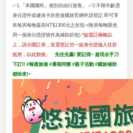
✅1.「本國國民」個別自由行旅客。
✅2.不限年齡憑
身分證件或健保卡於悠遊國旅官網申請登記
即可享
有每房每晚最高NT$1300元之折抵~(每房每晚限使
用一個身分證證號作為補助折抵)
*如需訂兩晚以
上，請分開訂房，並需登記另一組身分證做入住折
抵用，以此類推。
先住先贏! 要記得~
趁現在手刀
下訂!!
#報復旅遊 #暑期同樂 #親子活動 #國旅補助
都快來!~