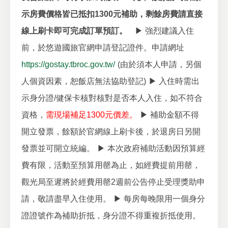
示房費價格皆已抵扣1300元補助，剩餘房費請直接
線上刷卡即可完成訂單預訂。
▶ 強烈建議入住
前，於悠遊國旅官網申請登記證件。申請網址
https://gostay.tbroc.gov.tw/
(由於須本人申請，另個
人個資因素，恕飯店無法協助登記)
▶ 入住時需出
示身分證/健保卡核對核對是否本人入住，如不符合
資格，
需現場補足1300元價差。
▶ 補助金額不得
開立發票，餘額於官網線上刷卡後，於退房日另開
發票並可開立統編。
▶ 本次政府補助活動因預算經
費有限，活動至預算用罄為止，如經費提前用罄，
觀光局至遲將於經費用罄2週前公告停止受理獎助申
請，敬請盡早入住使用。
▶ 每房每晚限用一個身分
證證號作為補助折抵，身分證不得重複折抵使用。