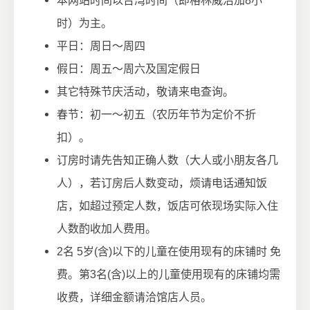
本网站时间以台湾时间（即格林威治加8小
时）为主。
平日：周日～周四
假日：周五～周六及国定假日
其它特殊节庆活动，敬请来电查询。
春节：初一～初五（农历年节为定价不折
扣）。
订房时请先告知正确人数（大人或小朋友各几
人），若订房后人数变动，烦请电话通知饭
店，如超过预定人数，饭店可依现场实际入住
人数酌收加人费用。
2名 5岁(含)以下的儿童在使用现有的床铺时 免
费。第3名(含)以上的儿童使用现有的床铺均需
收费，详细金额请洽馆店人员。