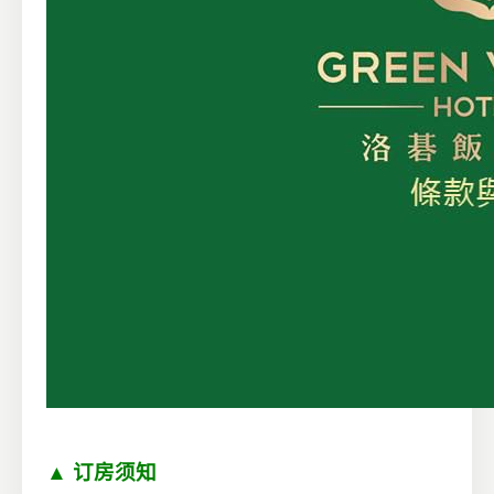
▲ 订房须知